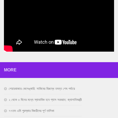
MORE
শেয়ারবাজার কেলেঙ্কারি: সাকিবের বিরুদ্ধে তদন্ত শেষ পর্যায়ে
২ থেকে ৩ দিনের মধ্যে স্বাভাবিক হবে গ্যাস সরবরাহ: জ্বালানিমন্ত্রী
৭৭তম এমি পুরস্কার বিজয়ীদের পূর্ণ তালিকা